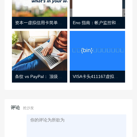
资本一虚拟信用卡简单介绍
Eno 指南：帐户监控和虚拟卡号
条纹 vs PayPal： 顶级功能， 定价 （和更多！
VISA卡头411167虚拟卡基础信息
评论
抢沙发