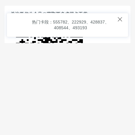
关注微信公众号@获取更多虚拟卡干货

热门卡段：555782、222929、428837、
408544、493193
© 2026
虚拟信用卡之家
本次查询请求：91 页面生成耗时：
1.25031 沪2546854号