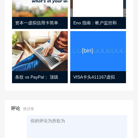
资本一虚拟信用卡简单介绍
Eno 指南：帐户监控和虚拟卡号
条纹 vs PayPal： 顶级功能， 定价 （和更多！
VISA卡头411167虚拟卡基础信息
评论
抢沙发