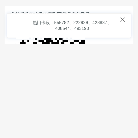
关注微信公众号@获取更多虚拟卡干货

热门卡段：555782、222929、428837、
408544、493193
© 2026
虚拟信用卡之家
本次查询请求：91 页面生成耗时：
4.69959 沪2546854号