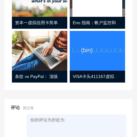
资本一虚拟信用卡简单介绍
Eno 指南：帐户监控和虚拟卡号
条纹 vs PayPal： 顶级功能， 定价 （和更多！
VISA卡头411167虚拟卡基础信息
评论
抢沙发