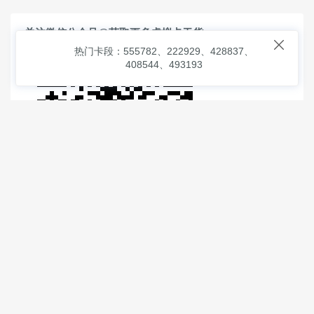
关注微信公众号@获取更多虚拟卡干货

热门卡段：555782、222929、428837、
408544、493193
© 2026
虚拟信用卡之家
本次查询请求：91 页面生成耗时：
1.41380 沪2546854号