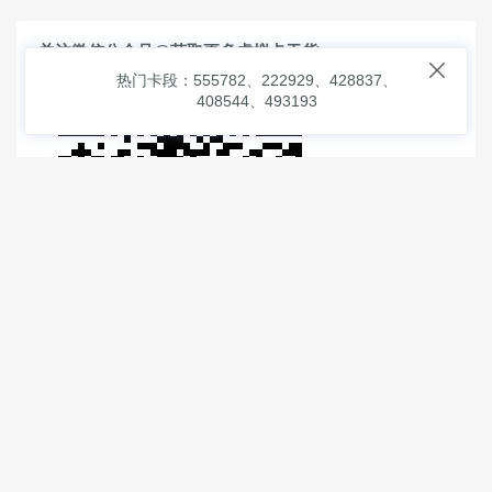
关注微信公众号@获取更多虚拟卡干货

热门卡段：555782、222929、428837、
408544、493193
© 2026
虚拟信用卡之家
本次查询请求：91 页面生成耗时：
3.92086 沪2546854号