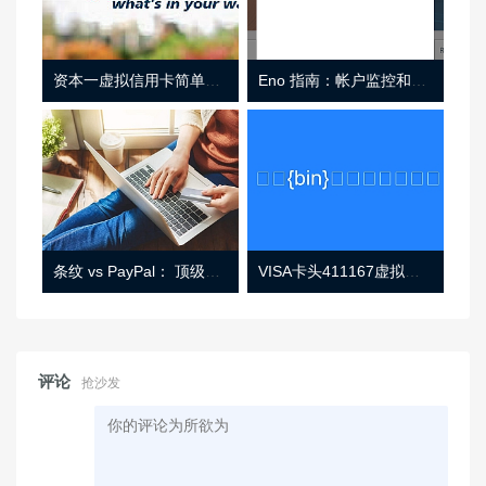
资本一虚拟信用卡简单介绍
Eno 指南：帐户监控和虚拟卡号
条纹 vs PayPal： 顶级功能， 定价 （和更多！
VISA卡头411167虚拟卡基础信息
评论
抢沙发