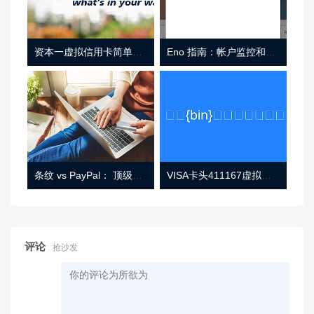
资本一虚拟信用卡简单介绍
Eno 指南：帐户监控和虚拟卡号
条纹 vs PayPal： 顶级功能， 定价 （和更多！
VISA卡头411167虚拟卡基础信息
评论
抢沙发