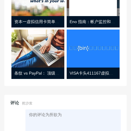
资本一虚拟信用卡简单介绍
Eno 指南：帐户监控和虚拟卡号
条纹 vs PayPal： 顶级功能， 定价 （和更多！
VISA卡头411167虚拟卡基础信息
评论
抢沙发