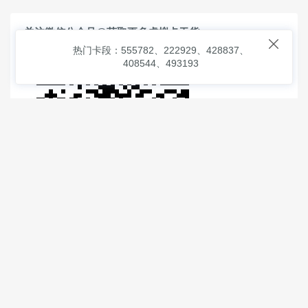
关注微信公众号@获取更多虚拟卡干货

热门卡段：555782、222929、428837、
408544、493193
© 2026
虚拟信用卡之家
本次查询请求：91 页面生成耗时：
0.88050 沪2546854号