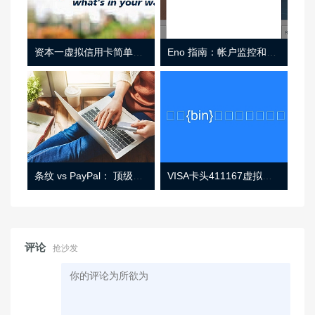
资本一虚拟信用卡简单介绍
Eno 指南：帐户监控和虚拟卡号
条纹 vs PayPal： 顶级功能， 定价 （和更多！
VISA卡头411167虚拟卡基础信息
评论
抢沙发