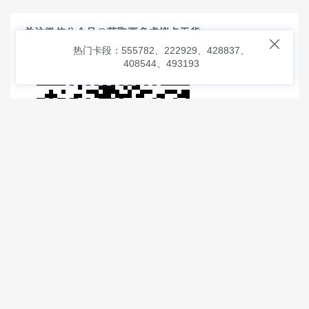
关注微信公众号@获取更多虚拟卡干货

热门卡段：555782、222929、428837、
408544、493193
© 2026
虚拟信用卡之家
本次查询请求：91 页面生成耗时：
2.07984 沪2546854号