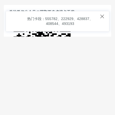
关注微信公众号@获取更多虚拟卡干货

热门卡段：555782、222929、428837、
408544、493193
© 2026
虚拟信用卡之家
本次查询请求：91 页面生成耗时：
1.09779 沪2546854号