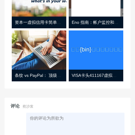
资本一虚拟信用卡简单介绍
Eno 指南：帐户监控和虚拟卡号
条纹 vs PayPal： 顶级功能， 定价 （和更多！
VISA卡头411167虚拟卡基础信息
评论
抢沙发