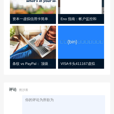
资本一虚拟信用卡简单介绍
Eno 指南：帐户监控和虚拟卡号
条纹 vs PayPal： 顶级功能， 定价 （和更多！
VISA卡头411167虚拟卡基础信息
评论
抢沙发