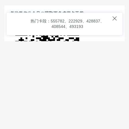
关注微信公众号@获取更多虚拟卡干货

热门卡段：555782、222929、428837、
408544、493193
© 2026
虚拟信用卡之家
本次查询请求：91 页面生成耗时：
1.13363 沪2546854号