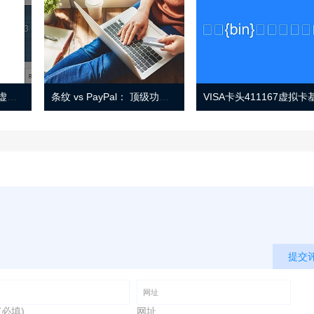
Eno 指南：帐户监控和虚拟卡号
条纹 vs PayPal： 顶级功能， 定价 （和更多！
提交
(必填)
网址