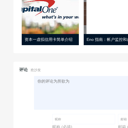
资本一虚拟信用卡简单介绍
评论
抢沙发
昵称 (必填)
邮箱 