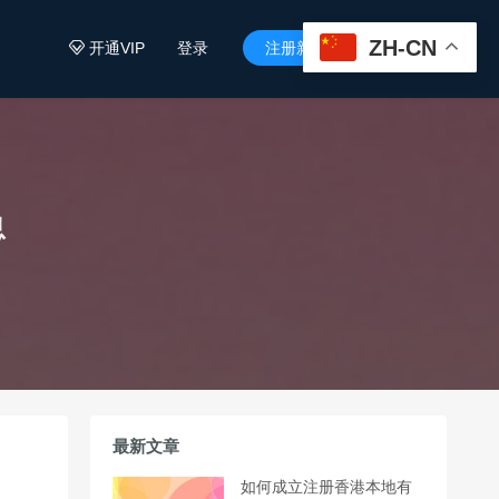
ZH-CN
开通VIP
登录
注册新用户


息
最新文章
如何成立注册香港本地有