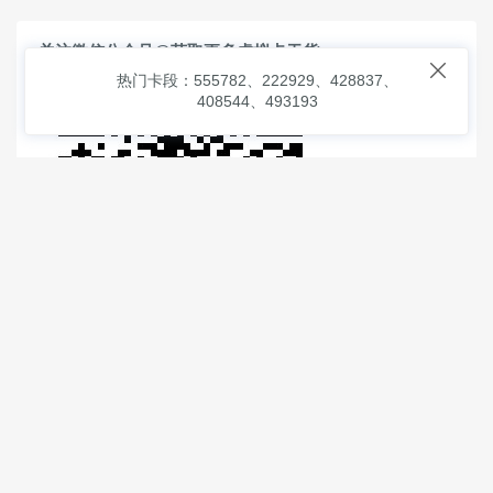
关注微信公众号@获取更多虚拟卡干货

热门卡段：555782、222929、428837、
408544、493193
© 2026
虚拟信用卡之家
本次查询请求：91 页面生成耗时：
1.25404 沪2546854号