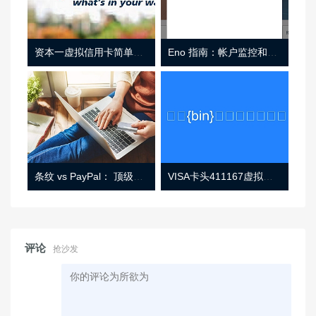
资本一虚拟信用卡简单介绍
Eno 指南：帐户监控和虚拟卡号
条纹 vs PayPal： 顶级功能， 定价 （和更多！
VISA卡头411167虚拟卡基础信息
评论
抢沙发