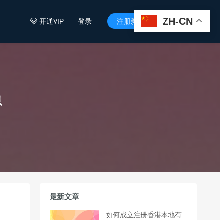
ZH-CN
开通VIP
登录
注册新用户


息
最新文章
如何成立注册香港本地有