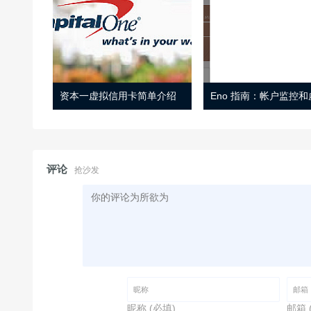
资本一虚拟信用卡简单介绍
评论
抢沙发
昵称 (必填)
邮箱 