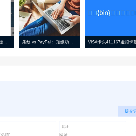
Eno 指南：帐户监控和虚拟卡号
条纹 vs PayPal： 顶级功能， 定价 （和更多！
提交
(必填)
网址