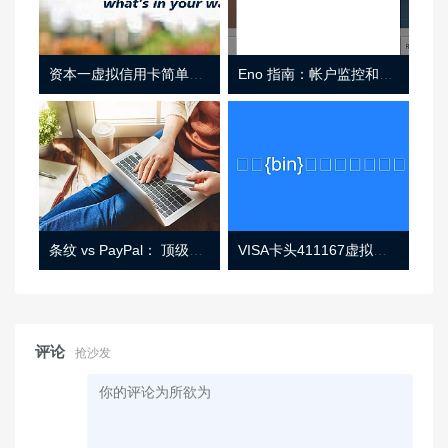
资本一虚拟信用卡简单介绍
Eno 指南：帐户监控和虚拟卡号
条纹 vs PayPal： 顶级功能， 定价 （和更多！
VISA卡头411167虚拟卡基础信息
评论
抢沙发