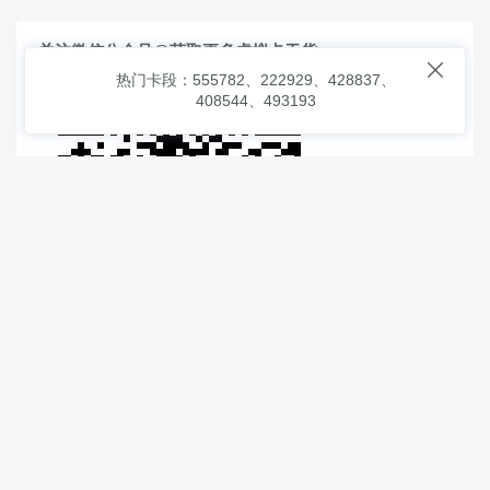
关注微信公众号@获取更多虚拟卡干货

热门卡段：555782、222929、428837、
408544、493193
© 2026
虚拟信用卡之家
本次查询请求：91 页面生成耗时：
5.37694 沪2546854号