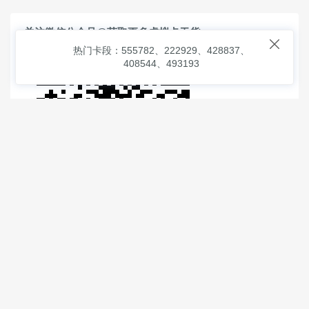
关注微信公众号@获取更多虚拟卡干货

热门卡段：555782、222929、428837、
408544、493193
© 2026
虚拟信用卡之家
本次查询请求：91 页面生成耗时：
3.44058 沪2546854号