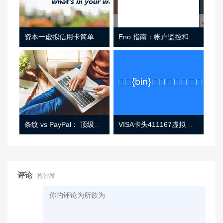
资本一虚拟信用卡简单介绍
Eno 指南：帐户监控和虚拟卡号
条纹 vs PayPal： 顶级功能， 定价 （和更多！
VISA卡头411167虚拟卡基础信息
评论
抢沙发