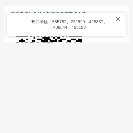
关注微信公众号@获取更多虚拟卡干货

热门卡段：555782、222929、428837、
408544、493193
© 2026
虚拟信用卡之家
本次查询请求：91 页面生成耗时：
1.54640 沪2546854号