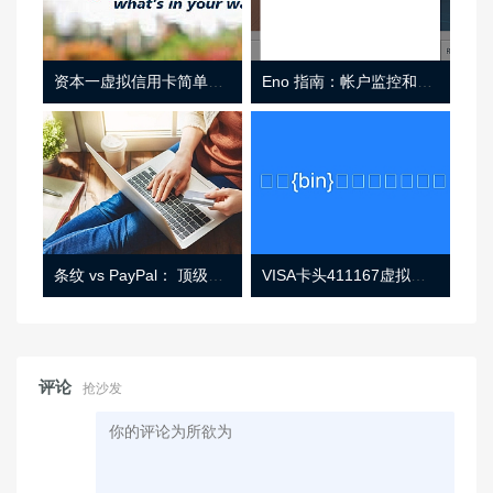
资本一虚拟信用卡简单介绍
Eno 指南：帐户监控和虚拟卡号
条纹 vs PayPal： 顶级功能， 定价 （和更多！
VISA卡头411167虚拟卡基础信息
评论
抢沙发