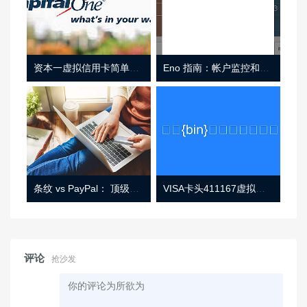
资本一虚拟信用卡简单介绍
Eno 指南：帐户监控和虚拟卡号
条纹 vs PayPal： 顶级功能， 定价 （和更多！
VISA卡头411167虚拟卡基础信息
评论
抢沙发