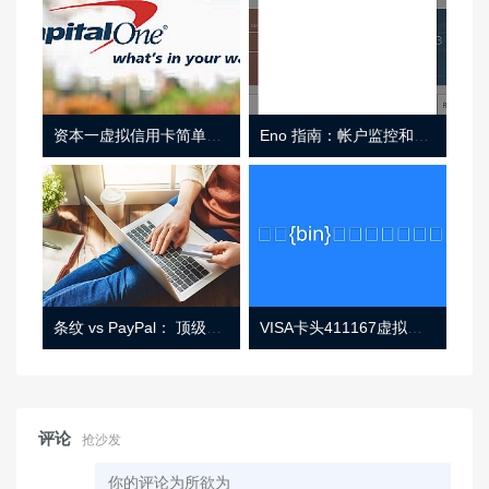
资本一虚拟信用卡简单介绍
Eno 指南：帐户监控和虚拟卡号
条纹 vs PayPal： 顶级功能， 定价 （和更多！
VISA卡头411167虚拟卡基础信息
评论
抢沙发