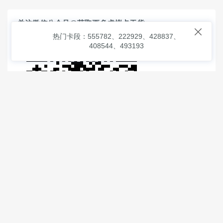
关注微信公众号@获取更多虚拟卡干货

热门卡段：555782、222929、428837、
408544、493193
© 2026
虚拟信用卡之家
本次查询请求：91 页面生成耗时：
2.26562 沪2546854号