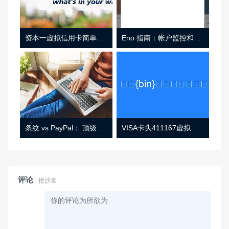
资本一虚拟信用卡简单介绍
Eno 指南：帐户监控和虚拟卡号
条纹 vs PayPal： 顶级功能， 定价 （和更多！
VISA卡头411167虚拟卡基础信息
评论
抢沙发