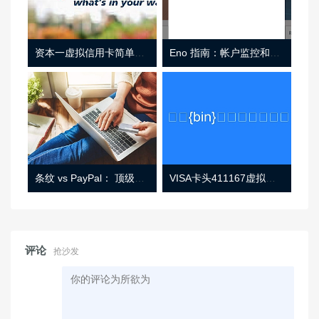
资本一虚拟信用卡简单介绍
Eno 指南：帐户监控和虚拟卡号
条纹 vs PayPal： 顶级功能， 定价 （和更多！
VISA卡头411167虚拟卡基础信息
评论
抢沙发