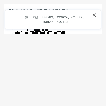
关注微信公众号@获取更多虚拟卡干货

热门卡段：555782、222929、428837、
408544、493193
© 2026
虚拟信用卡之家
本次查询请求：91 页面生成耗时：
2.31243 沪2546854号