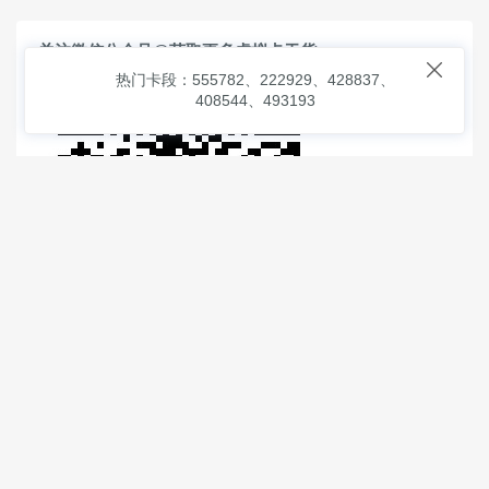
关注微信公众号@获取更多虚拟卡干货

热门卡段：555782、222929、428837、
408544、493193
© 2026
虚拟信用卡之家
本次查询请求：91 页面生成耗时：
2.39904 沪2546854号