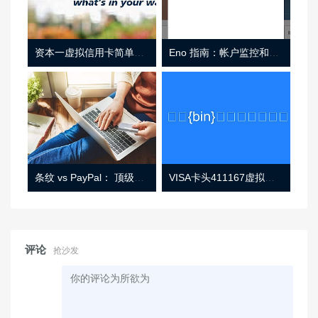
资本一虚拟信用卡简单介绍
Eno 指南：帐户监控和虚拟卡号
条纹 vs PayPal： 顶级功能， 定价 （和更多！
VISA卡头411167虚拟卡基础信息
评论
抢沙发