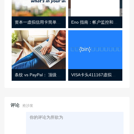
资本一虚拟信用卡简单介绍
Eno 指南：帐户监控和虚拟卡号
条纹 vs PayPal： 顶级功能， 定价 （和更多！
VISA卡头411167虚拟卡基础信息
评论
抢沙发