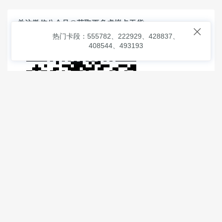
关注微信公众号@获取更多虚拟卡干货

热门卡段：555782、222929、428837、
408544、493193
© 2026
虚拟信用卡之家
本次查询请求：91 页面生成耗时：
1.04975 沪2546854号