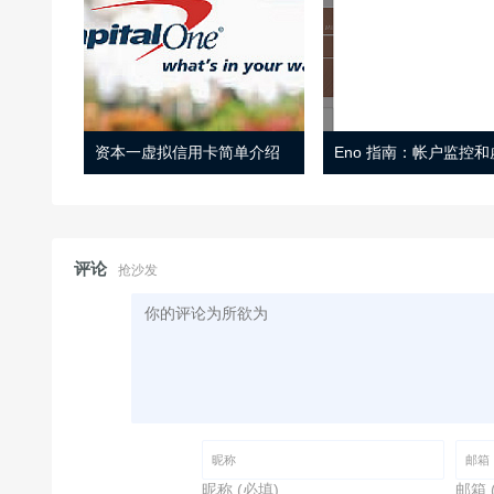
资本一虚拟信用卡简单介绍
评论
抢沙发
昵称 (必填)
邮箱 