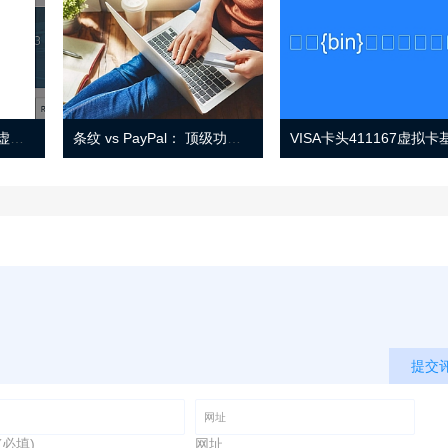
Eno 指南：帐户监控和虚拟卡号
条纹 vs PayPal： 顶级功能， 定价 （和更多！
提交
(必填)
网址