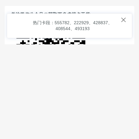
关注微信公众号@获取更多虚拟卡干货

热门卡段：555782、222929、428837、
408544、493193
© 2026
虚拟信用卡之家
本次查询请求：91 页面生成耗时：
3.78429 沪2546854号