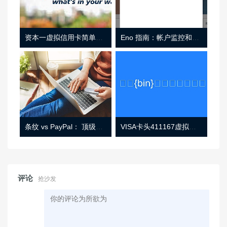
资本一虚拟信用卡简单介绍
Eno 指南：帐户监控和虚拟卡号
条纹 vs PayPal： 顶级功能， 定价 （和更多！
VISA卡头411167虚拟卡基础信息
评论
抢沙发