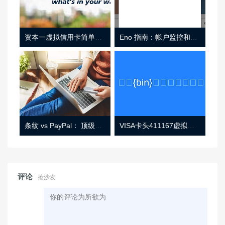
资本一虚拟信用卡简单介绍
Eno 指南：帐户监控和虚拟卡号
条纹 vs PayPal： 顶级功能， 定价 （和更多！
VISA卡头411167虚拟卡基础信息
评论
抢沙发