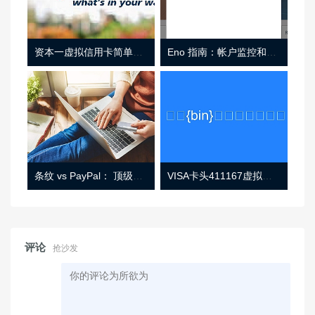
资本一虚拟信用卡简单介绍
Eno 指南：帐户监控和虚拟卡号
条纹 vs PayPal： 顶级功能， 定价 （和更多！
VISA卡头411167虚拟卡基础信息
评论
抢沙发