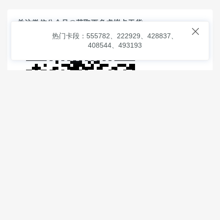
关注微信公众号@获取更多虚拟卡干货

热门卡段：555782、222929、428837、
408544、493193
© 2026
虚拟信用卡之家
本次查询请求：91 页面生成耗时：
1.19253 沪2546854号