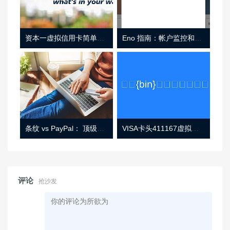
资本一虚拟信用卡简单介绍
Eno 指南：帐户监控和虚拟卡号
条纹 vs PayPal： 顶级功能， 定价 （和更多！
VISA卡头411167虚拟卡基础信息
评论
抢沙发