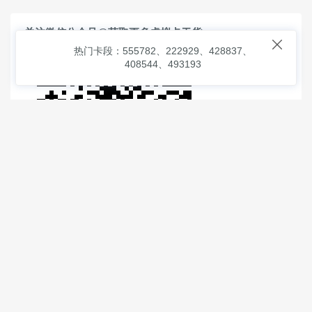
关注微信公众号@获取更多虚拟卡干货

热门卡段：555782、222929、428837、
408544、493193
© 2026
虚拟信用卡之家
本次查询请求：91 页面生成耗时：
1.62766 沪2546854号