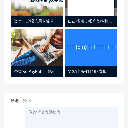
资本一虚拟信用卡简单介绍
Eno 指南：帐户监控和虚拟卡号
条纹 vs PayPal： 顶级功能， 定价 （和更多！
VISA卡头411167虚拟卡基础信息
评论
抢沙发