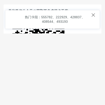
关注微信公众号@获取更多虚拟卡干货

热门卡段：555782、222929、428837、
408544、493193
© 2026
虚拟信用卡之家
本次查询请求：91 页面生成耗时：
1.13941 沪2546854号