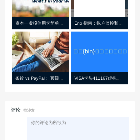
资本一虚拟信用卡简单介绍
Eno 指南：帐户监控和虚拟卡号
条纹 vs PayPal： 顶级功能， 定价 （和更多！
VISA卡头411167虚拟卡基础信息
评论
抢沙发